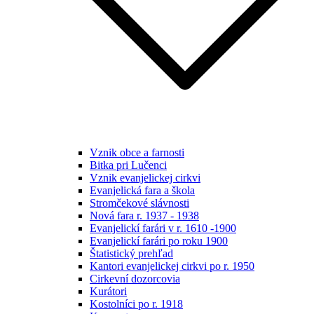
Vznik obce a farnosti
Bitka pri Lučenci
Vznik evanjelickej cirkvi
Evanjelická fara a škola
Stromčekové slávnosti
Nová fara r. 1937 - 1938
Evanjelickí farári v r. 1610 -1900
Evanjelickí farári po roku 1900
Štatistický prehľad
Kantori evanjelickej cirkvi po r. 1950
Cirkevní dozorcovia
Kurátori
Kostolníci po r. 1918