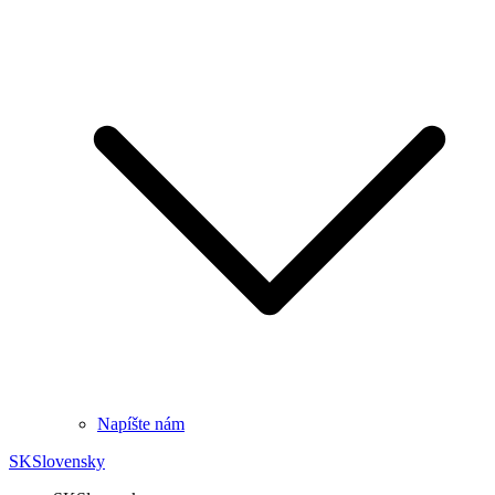
Napíšte nám
SK
Slovensky