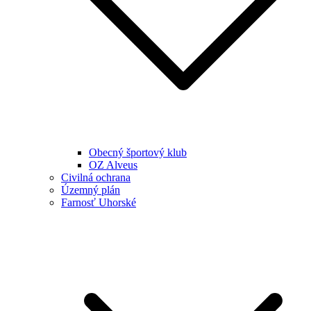
Obecný športový klub
OZ Alveus
Civilná ochrana
Územný plán
Farnosť Uhorské