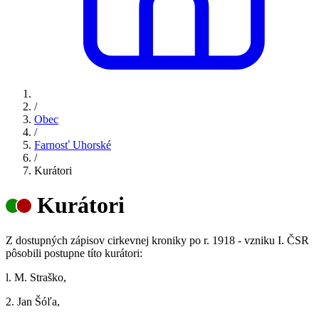
/
Obec
/
Farnosť Uhorské
/
Kurátori
Kurátori
Z dostupných zápisov cirkevnej kroniky po r. 1918 - vzniku I. ČSR
pôsobili postupne títo kurátori:
l. M. Straško,
2. Jan Šóľa,