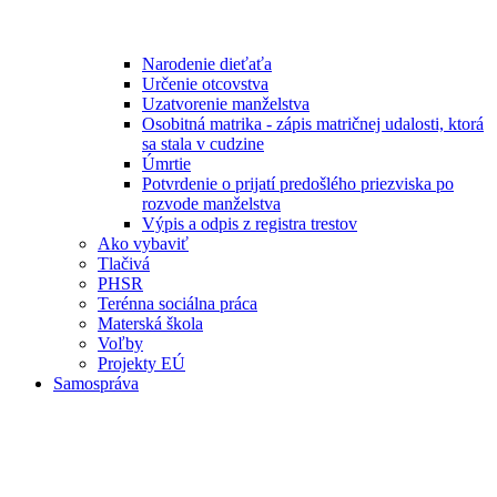
Narodenie dieťaťa
Určenie otcovstva
Uzatvorenie manželstva
Osobitná matrika - zápis matričnej udalosti, ktorá
sa stala v cudzine
Úmrtie
Potvrdenie o prijatí predošlého priezviska po
rozvode manželstva
Výpis a odpis z registra trestov
Ako vybaviť
Tlačivá
PHSR
Terénna sociálna práca
Materská škola
Voľby
Projekty EÚ
Samospráva