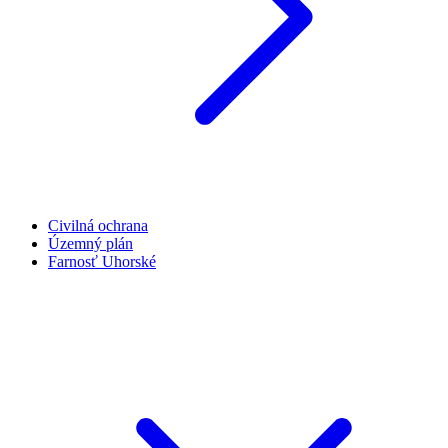
Civilná ochrana
Územný plán
Farnosť Uhorské