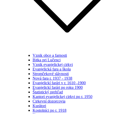
Vznik obce a farnosti
Bitka pri Lučenci
Vznik evanjelickej cirkvi
Evanjelická fara a škola
Stromčekové slávnosti
Nová fara r. 1937 - 1938
Evanjelickí farári v r. 1610 -1900
Evanjelickí farári po roku 1900
Štatistický prehľad
Kantori evanjelickej cirkvi po r. 1950
Cirkevní dozorcovia
Kurátori
Kostolníci po r. 1918