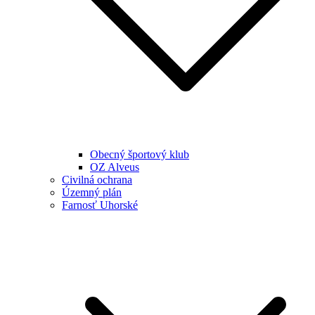
Obecný športový klub
OZ Alveus
Civilná ochrana
Územný plán
Farnosť Uhorské