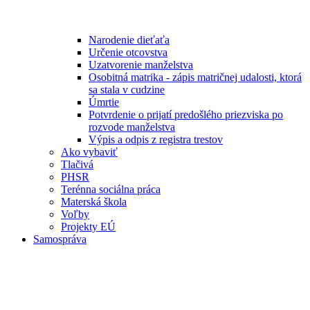
Narodenie dieťaťa
Určenie otcovstva
Uzatvorenie manželstva
Osobitná matrika - zápis matričnej udalosti, ktorá
sa stala v cudzine
Úmrtie
Potvrdenie o prijatí predošlého priezviska po
rozvode manželstva
Výpis a odpis z registra trestov
Ako vybaviť
Tlačivá
PHSR
Terénna sociálna práca
Materská škola
Voľby
Projekty EÚ
Samospráva