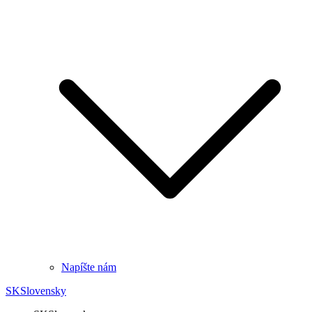
Napíšte nám
SK
Slovensky