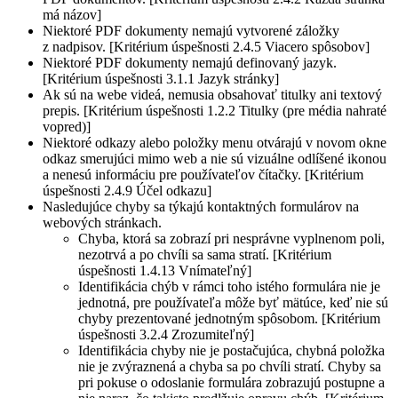
má názov]
Niektoré PDF dokumenty nemajú vytvorené záložky
z nadpisov. [Kritérium úspešnosti 2.4.5 Viacero spôsobov]
Niektoré PDF dokumenty nemajú definovaný jazyk.
[Kritérium úspešnosti 3.1.1 Jazyk stránky]
Ak sú na webe videá, nemusia obsahovať titulky ani textový
prepis. [Kritérium úspešnosti 1.2.2 Titulky (pre média nahraté
vopred)]
Niektoré odkazy alebo položky menu otvárajú v novom okne
odkaz smerujúci mimo web a nie sú vizuálne odlíšené ikonou
a nenesú informáciu pre používateľov čítačky. [Kritérium
úspešnosti 2.4.9 Účel odkazu]
Nasledujúce chyby sa týkajú kontaktných formulárov na
webových stránkach.
Chyba, ktorá sa zobrazí pri nesprávne vyplnenom poli,
nezotrvá a po chvíli sa sama stratí. [Kritérium
úspešnosti 1.4.13 Vnímateľný]
Identifikácia chýb v rámci toho istého formulára nie je
jednotná, pre používateľa môže byť mätúce, keď nie sú
chyby prezentované jednotným spôsobom. [Kritérium
úspešnosti 3.2.4 Zrozumiteľný]
Identifikácia chyby nie je postačujúca, chybná položka
nie je zvýraznená a chyba sa po chvíli stratí. Chyby sa
pri pokuse o odoslanie formulára zobrazujú postupne a