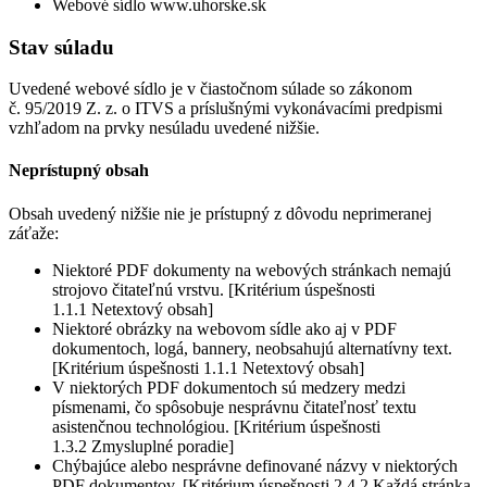
Webové sídlo www.uhorske.sk
Stav súladu
Uvedené webové sídlo je v čiastočnom súlade so zákonom
č. 95/2019 Z. z. o ITVS a príslušnými vykonávacími predpismi
vzhľadom na prvky nesúladu uvedené nižšie.
Neprístupný obsah
Obsah uvedený nižšie nie je prístupný z dôvodu neprimeranej
záťaže:
Niektoré PDF dokumenty na webových stránkach nemajú
strojovo čitateľnú vrstvu. [Kritérium úspešnosti
1.1.1 Netextový obsah]
Niektoré obrázky na webovom sídle ako aj v PDF
dokumentoch, logá, bannery, neobsahujú alternatívny text.
[Kritérium úspešnosti 1.1.1 Netextový obsah]
V niektorých PDF dokumentoch sú medzery medzi
písmenami, čo spôsobuje nesprávnu čitateľnosť textu
asistenčnou technológiou. [Kritérium úspešnosti
1.3.2 Zmysluplné poradie]
Chýbajúce alebo nesprávne definované názvy v niektorých
PDF dokumentov. [Kritérium úspešnosti 2.4.2 Každá stránka