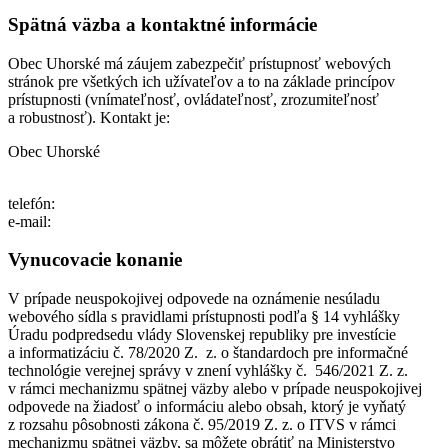
Spätná väzba a kontaktné informácie
Obec Uhorské má záujem zabezpečiť prístupnosť webových
stránok pre všetkých ich užívateľov a to na základe princípov
prístupnosti (vnímateľnosť, ovládateľnosť, zrozumiteľnosť
a robustnosť). Kontakt je:
Obec Uhorské
telefón:
e-mail:
Vynucovacie konanie
V prípade neuspokojivej odpovede na oznámenie nesúladu
webového sídla s pravidlami prístupnosti podľa § 14 vyhlášky
Úradu podpredsedu vlády Slovenskej republiky pre investície
a informatizáciu č. 78/2020 Z. z. o štandardoch pre informačné
technológie verejnej správy v znení vyhlášky č. 546/2021 Z. z.
v rámci mechanizmu spätnej väzby alebo v prípade neuspokojivej
odpovede na žiadosť o informáciu alebo obsah, ktorý je vyňatý
z rozsahu pôsobnosti zákona č. 95/2019 Z. z. o ITVS v rámci
mechanizmu spätnej väzby, sa môžete obrátiť na Ministerstvo