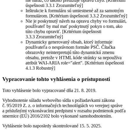
nie naraz, čo takisto predlžuje opravu chýb. [Kritérium
úspešnosti 3.3.1 Zrozumiteľný]
Inštrukcie k formuláru sú umiestnené až za samotným
formulárom. [Kritérium úspešnosti 3.3.2 Zrozumiteľný]
Nie je poskytnutý návrh na opravu chyby vo formulári,
používateľ by mal mať poskytnutý pokyn o tom, ako
túto chybu opraviť. [Kritérium úspešnosti
3.3.3 Zrozumiteľný]
Dynamicky generovaný obsah, ktorý informuje
používateľa o nesprávnom formáte PSČ. Čítačka
obrazovky neinterpretujú túto dynamickú zmenu
obsahu, pretože v HTML kóde stránky sa nepoužíva
atribút WAI-ARIA role="alert". [Kritérium úspešnosti
4.1.3 Robustný]
Vypracovanie tohto vyhlásenia o prístupnosti
Toto vyhlásenie bolo vypracované dňa 21. 8. 2019.
Vyhodnotenie súladu webového sídla s požiadavkami zákona
č. 95/2019 Z. z. o informačných technológiách vo verejnej správe
a príslušnými vykonávacími predpismi v rozsahu podmienok podľa
smernice (EÚ) 2016/2102 bolo vykonané samohodnotením.
Vyhlásenie bolo naposledy skontrolované 15. 5. 2025.