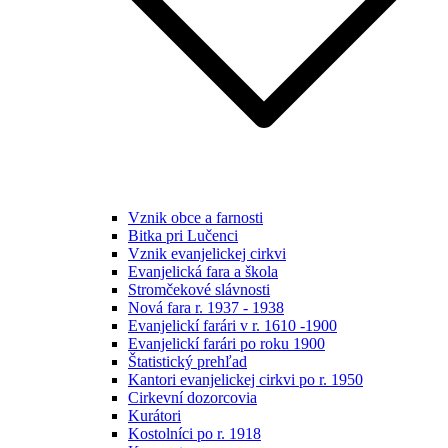
Vznik obce a farnosti
Bitka pri Lučenci
Vznik evanjelickej cirkvi
Evanjelická fara a škola
Stromčekové slávnosti
Nová fara r. 1937 - 1938
Evanjelickí farári v r. 1610 -1900
Evanjelickí farári po roku 1900
Štatistický prehľad
Kantori evanjelickej cirkvi po r. 1950
Cirkevní dozorcovia
Kurátori
Kostolníci po r. 1918