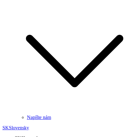
Napíšte nám
SK
Slovensky