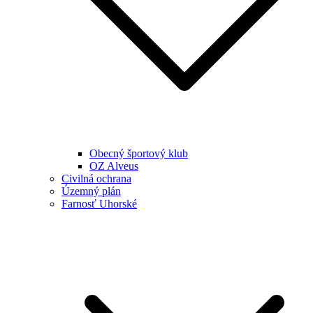
Obecný športový klub
OZ Alveus
Civilná ochrana
Územný plán
Farnosť Uhorské