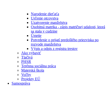
Narodenie dieťaťa
Určenie otcovstva
Uzatvorenie manželstva
Osobitná matrika - zápis matričnej udalosti, ktorá
sa stala v cudzine
Úmrtie
Potvrdenie o prijatí predošlého priezviska po
rozvode manželstva
Výpis a odpis z registra trestov
Ako vybaviť
Tlačivá
PHSR
Terénna sociálna práca
Materská škola
Voľby
Projekty EÚ
Samospráva