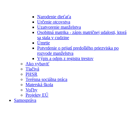
Narodenie dieťaťa
Určenie otcovstva
Uzatvorenie manželstva
Osobitná matrika - zápis matričnej udalosti, ktorá
sa stala v cudzine
Úmrtie
Potvrdenie o prijatí predošlého priezviska po
rozvode manželstva
Výpis a odpis z registra trestov
Ako vybaviť
Tlačivá
PHSR
Terénna sociálna práca
Materská škola
Voľby
Projekty EÚ
Samospráva