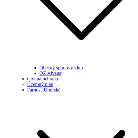
Obecný športový klub
OZ Alveus
Civilná ochrana
Územný plán
Farnosť Uhorské