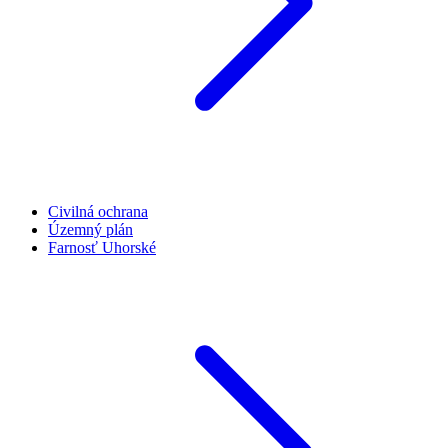
Civilná ochrana
Územný plán
Farnosť Uhorské