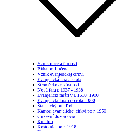
Vznik obce a farnosti
Bitka pri Lučenci
Vznik evanjelickej cirkvi
Evanjelická fara a škola
Stromčekové slávnosti
Nová fara r. 1937 - 1938
Evanjelickí farári v r. 1610 -1900
Evanjelickí farári po roku 1900
Štatistický prehľad
Kantori evanjelickej cirkvi po r. 1950
Cirkevní dozorcovia
Kurátori
Kostolníci po r. 1918