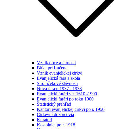
Vznik obce a farnosti
Bitka pri Lučenci
Vznik evanjelickej cirkvi
Evanjelická fara a škola
Stromčekové slávnosti
Nová fara r. 1937 - 1938
Evanjelickí farári v r. 1610 -1900
Evanjelickí farári po roku 1900
Štatistický prehľad
Kantori evanjelickej cirkvi po r. 1950
Cirkevní dozorcovia
Kurátori
Kostolníci po r. 1918