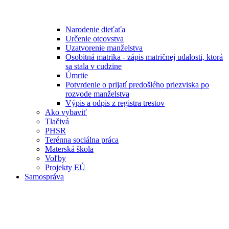
Narodenie dieťaťa
Určenie otcovstva
Uzatvorenie manželstva
Osobitná matrika - zápis matričnej udalosti, ktorá
sa stala v cudzine
Úmrtie
Potvrdenie o prijatí predošlého priezviska po
rozvode manželstva
Výpis a odpis z registra trestov
Ako vybaviť
Tlačivá
PHSR
Terénna sociálna práca
Materská škola
Voľby
Projekty EÚ
Samospráva