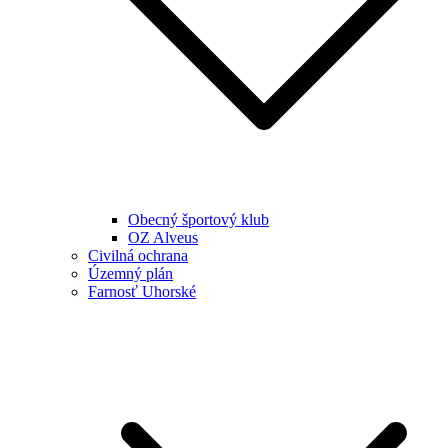
Obecný športový klub
OZ Alveus
Civilná ochrana
Územný plán
Farnosť Uhorské